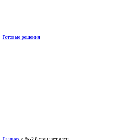
Готовые решения
Б/У блок-контейнеры
Главная
>
бк-2 8 стандарт лдсп