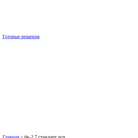
Готовые решения
Б/У блок-контейнеры
Главная
>
бк-2 7 стандарт осп