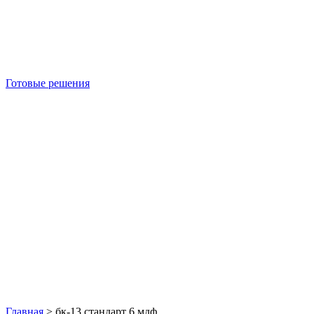
Готовые решения
Б/У блок-контейнеры
Главная
>
бк-13 стандарт 6 мдф