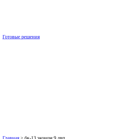
Готовые решения
Б/У блок-контейнеры
Главная
>
бк-13 эконом 9 двп