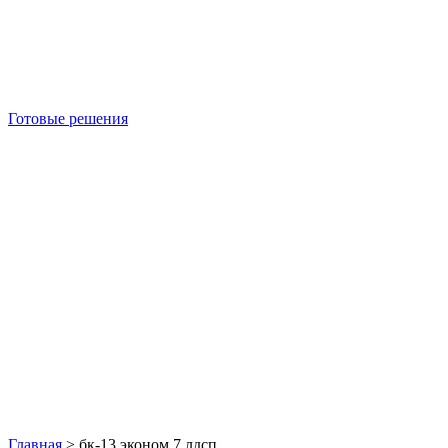
Готовые решения
Б/У блок-контейнеры
Главная
>
бк-13 эконом 7 лдсп