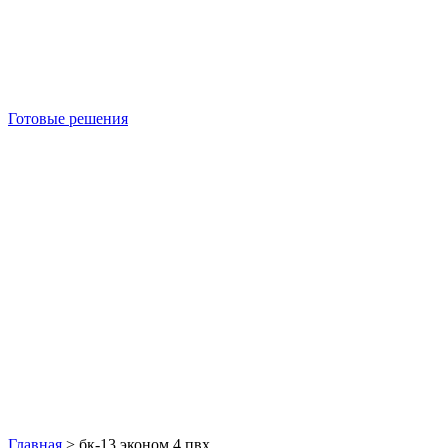
Готовые решения
Б/У блок-контейнеры
Главная
>
бк-13 эконом 4 пвх