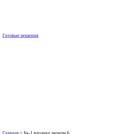
Готовые решения
Б/У блок-контейнеры
Главная
>
Бк-1 вагонка эконом 6