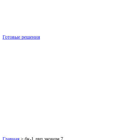
Готовые решения
Б/У блок-контейнеры
Главная
>
бк-1 двп эконом 7