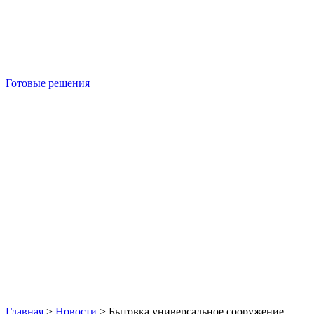
Готовые решения
Б/У блок-контейнеры
Главная
>
Новости
>
Бытовка универсальное сооружение