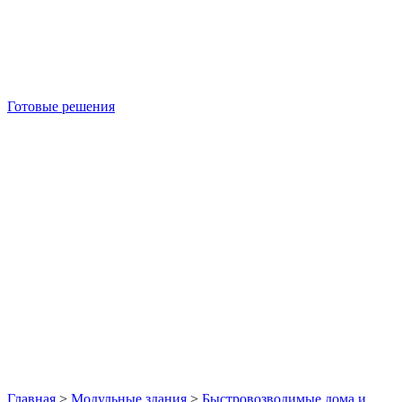
Готовые решения
Б/У блок-контейнеры
Главная
>
Модульные здания
>
Быстровозводимые дома и