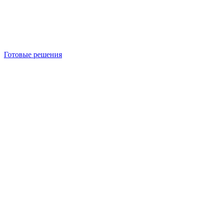
Готовые решения
Б/У блок-контейнеры