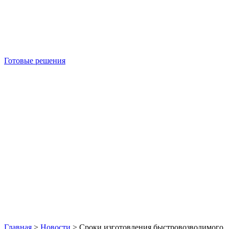
Готовые решения
Б/У блок-контейнеры
Главная
>
Новости
>
Сроки изготовления быстровозводимого