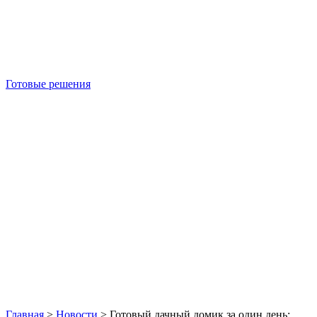
Готовые решения
Б/У блок-контейнеры
Главная
>
Новости
>
Готовый дачный домик за один день: