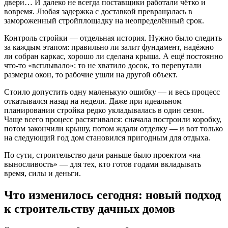
двери… И далеко не всегда поставщики работали чётко и
вовремя. Любая задержка с доставкой превращалась в
замороженный стройплощадку на неопределённый срок.
Контроль стройки — отдельная история. Нужно было следить
за каждым этапом: правильно ли залит фундамент, надёжно
ли собран каркас, хорошо ли сделана крыша. А ещё постоянно
что-то «всплывало»: то не хватило досок, то перепутали
размеры окон, то рабочие ушли на другой объект.
Стоило допустить одну маленькую ошибку — и весь процесс
откатывался назад на недели. Даже при идеальном
планировании стройка редко укладывалась в один сезон.
Чаще всего процесс растягивался: сначала построили коробку,
потом закончили крышу, потом ждали отделку — и вот только
на следующий год дом становился пригодным для отдыха.
По сути, строительство дачи раньше было проектом «на
выносливость» — для тех, кто готов годами вкладывать
время, силы и деньги.
Что изменилось сегодня: новый подход
к строительству дачных домов