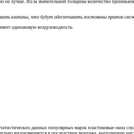
 не лучше. Из-за значительной толщины количество проникаемо
вить клапаны, что будут обеспечивать постоянны приток свеж
имеет одинаковую воздуховодность.
статистических данных популярных марок пластиковые окна служа
тельно видоизменяется в последствии монтажа, выполнении инс