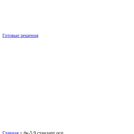
Готовые решения
Б/У блок-контейнеры
Главная
>
бк-5 9 стандарт осп