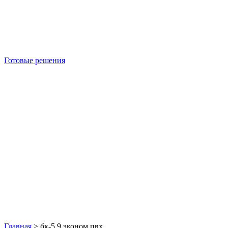
Готовые решения
Б/У блок-контейнеры
Главная
>
бк-5 9 эконом пвх