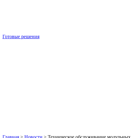
Готовые решения
Б/У блок-контейнеры
Главная
>
Новости
>
Техническое обслуживание модульных