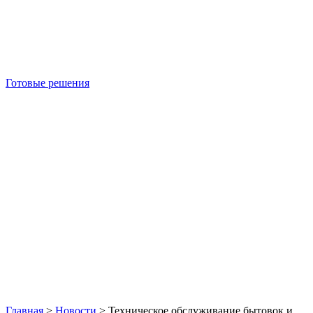
Готовые решения
Б/У блок-контейнеры
Главная
>
Новости
>
Техническое обслуживание бытовок и