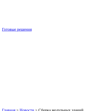
Готовые решения
Б/У блок-контейнеры
Главная
>
Новости
>
Сборка модульных зданий