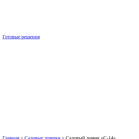
Готовые решения
Б/У блок-контейнеры
Главная
>
Садовые домики
>
Садовый домик «С-14»