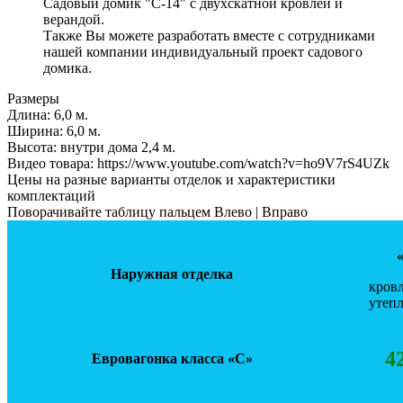
Садовый домик "С-14" с двухскатной кровлей и
верандой.
Также Вы можете разработать вместе с сотрудниками
нашей компании индивидуальный проект садового
домика.
Размеры
Длина:
6,0 м.
Ширинa:
6,0 м.
Высота:
внутри дома 2,4 м.
Видео товара:
https://www.youtube.com/watch?v=ho9V7rS4UZk
Цены на разные варианты отделок и характеристики
комплектаций
Поворачивайте таблицу пальцем Влево | Вправо
Наружная отделка
кровл
утепл
4
Евровагонка класса «С»