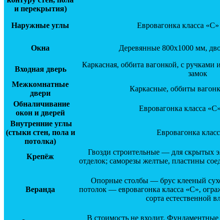
и перекрытия)
Наружные углы
Евровагонка класса «С»
Окна
Деревянные 800х1000 мм, дв
Каркасная, оббита вагонкой, с ручками
Входная дверь
замок
Межкомнатные
Каркасные, оббиты вагонк
двери
Обналичивание
Евровагонка класса «С»
окон и дверей
Внутренние углы
(стыки стен, пола и
Евровагонка клас
потолка)
Гвозди строительные — для скрытых э
Крепёж
отделок; саморезы желтые, пластины со
Опорные столбы — брус клееный сух
Веранда
потолок — евровагонка класса «С», огра
сорта естественной в
В стоимость не входит. Фундаментные 