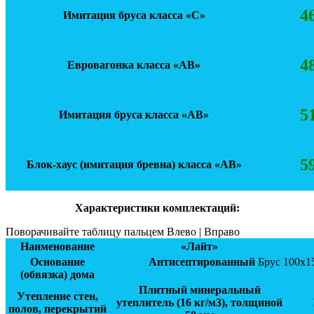
4
Имитация бруса класса «С»
4
Евровагонка класса «АВ»
5
Имитация бруса класса «АВ»
5
Блок-хаус (имитация бревна) класса «АВ»
Характеристики комплектаций:
Поворачивайте таблицу пальцем Влево | Вправо
Наименование
«Лайт»
Основание
Антисептированный
Брус 100х1
(обвязка) дома
Плитный минеральный
Утепление стен,
утеплитель (16 кг/м3), толщиной
полов, перекрытий