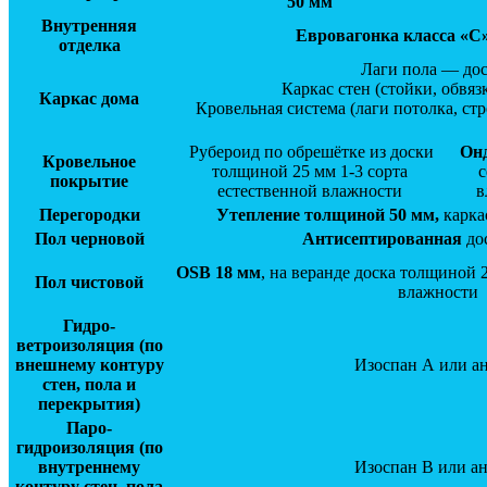
50 мм
Внутренняя
Евровагонка класса «С»
отделка
Лаги пола — дос
Каркас стен (стойки, обвяз
Каркас дома
Кровельная система (лаги потолка, ст
Рубероид по обрешётке из доски
Он
Кровельное
толщиной 25 мм 1-3 сорта
с
покрытие
естественной влажности
в
Перегородки
Утепление толщиной 50 мм,
карка
Пол черновой
Антисептированная
дос
OSB 18 мм
, на веранде доска толщиной 
Пол чистовой
влажности
Гидро-
ветроизоляция (по
внешнему контуру
Изоспан А или а
стен, пола и
перекрытия)
Паро-
гидроизоляция
(по
внутреннему
Изоспан В или а
контуру стен, пола