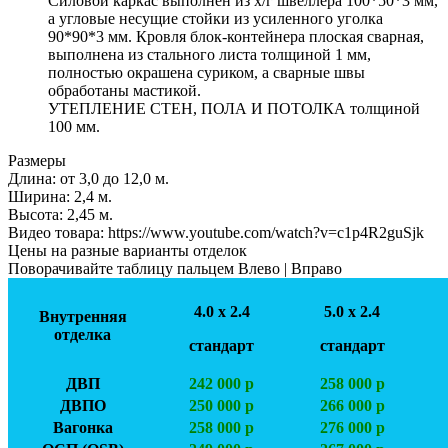
Силовой каркас выполнен из х/г швеллера 100*50*3 мм,
а угловые несущие стойки из усиленного уголка
90*90*3 мм. Кровля блок-контейнера плоская сварная,
выполнена из стального листа толщиной 1 мм,
полностью окрашена суриком, а сварные швы
обработаны мастикой.
УТЕПЛЕНИЕ СТЕН, ПОЛА И ПОТОЛКА толщиной
100 мм.
Размеры
Длина:
от 3,0 до 12,0 м.
Ширинa:
2,4 м.
Высота:
2,45 м.
Видео товара:
https://www.youtube.com/watch?v=c1p4R2guSjk
Цены на разные варианты отделок
Поворачивайте таблицу пальцем Влево | Вправо
4.0 х 2.4
5.0 х 2.4
Внутренняя
отделка
стандарт
стандарт
ДВП
242 000 р
258 000 р
ДВПО
250 000 р
266 000 р
Вагонка
258 000 р
276 000 р