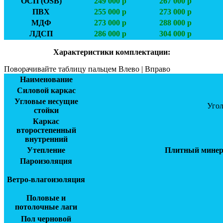
ОСП (OSB)
249 000 р
267 000 р
ПВХ
255 000 р
273 000 р
МДФ
273 000 р
288 000 р
ЛДСП
286 000 р
304 000 р
Характеристики комплектации:
Поворачивайте таблицу пальцем Влево | Вправо
Наименование
Силовой каркас
Угловые несущие
Уго
стойки
Каркас
второстепенный
внутренний
Утепление
Плитный минера
Пароизоляция
Ветро-влагоизоляция
Половые и
потолочные лаги
Пол черновой