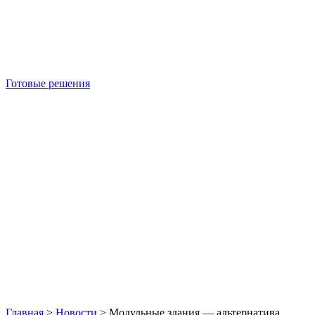
Готовые решения
Б/У блок-контейнеры
Главная
>
Новости
>
Модульные здания — альтернатива