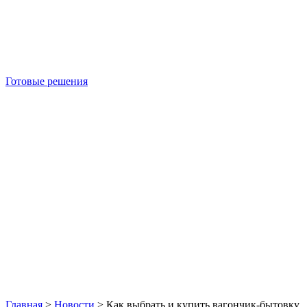
Готовые решения
Б/У блок-контейнеры
Главная
>
Новости
>
Как выбрать и купить вагончик-бытовку