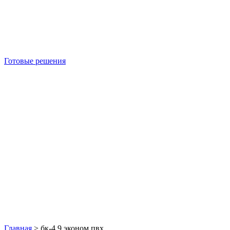
Готовые решения
Б/У блок-контейнеры
Главная
>
бк-4 9 эконом пвх