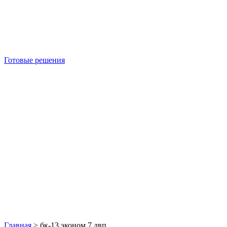
Готовые решения
Б/У блок-контейнеры
Главная
>
бк-13 эконом 7 двп