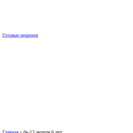
Готовые решения
Б/У блок-контейнеры
Главная
>
бк-13 эконом 6 двп